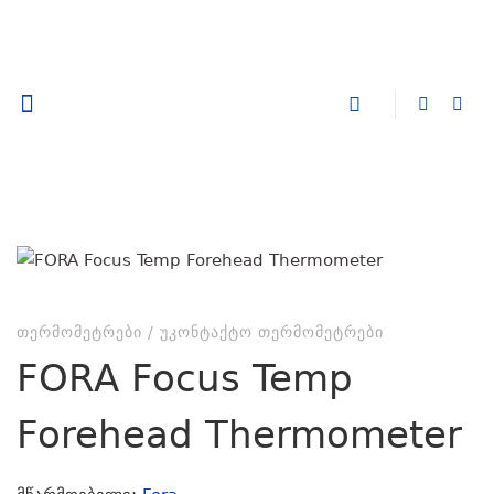
კომპანიის შესახებ
ᲗᲔᲠᲛᲝᲛᲔᲢᲠᲔᲑᲘ
/
ᲣᲙᲝᲜᲢᲐᲥᲢᲝ ᲗᲔᲠᲛᲝᲛᲔᲢᲠᲔᲑᲘ
FORA Focus Temp
Forehead Thermometer